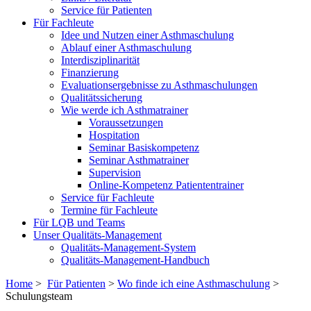
Service für Patienten
Für Fachleute
Idee und Nutzen einer Asthmaschulung
Ablauf einer Asthmaschulung
Interdisziplinarität
Finanzierung
Evaluationsergebnisse zu Asthmaschulungen
Qualitätssicherung
Wie werde ich Asthmatrainer
Voraussetzungen
Hospitation
Seminar Basiskompetenz
Seminar Asthmatrainer
Supervision
Online-Kompetenz Patiententrainer
Service für Fachleute
Termine für Fachleute
Für LQB und Teams
Unser Qualitäts-Management
Qualitäts-Management-System
Qualitäts-Management-Handbuch
Home
>
Für Patienten
>
Wo finde ich eine Asthmaschulung
>
Schulungsteam