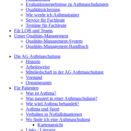
Evaluationsergebnisse zu Asthmaschulungen
Qualitätssicherung
Wie werde ich Asthmatrainer
Service für Fachleute
Termine für Fachleute
Für LQB und Teams
Unser Qualitäts-Management
Qualitäts-Management-System
Qualitäts-Management-Handbuch
Die AG Asthmaschulung
Historie
Arbeitsweise
Mitgliedschaft in der AG Asthmaschulung
Vorstand
Organigramm
Für Patienten
Was ist Asthma?
Was passiert in einer Asthmaschulung?
Wie wird Asthma behandelt?
Asthma und Sport
Verhalten in Notfallsituationen
Wo finde ich eine Asthmaschulung
Kartenansicht
Links / Literatur