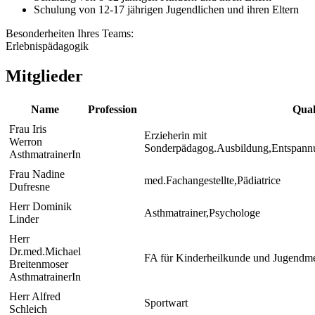
Schulung von 12-17 jährigen Jugendlichen und ihren Eltern
Besonderheiten Ihres Teams:
Erlebnispädagogik
Mitglieder
Name
Profession
Qual
Frau Iris
Erzieherin mit
Werron
Sonderpädagog.Ausbildung,Entspannun
AsthmatrainerIn
Frau Nadine
med.Fachangestellte,Pädiatrice
Dufresne
Herr Dominik
Asthmatrainer,Psychologe
Linder
Herr
Dr.med.Michael
FA für Kinderheilkunde und Jugendmed
Breitenmoser
AsthmatrainerIn
Herr Alfred
Sportwart
Schleich