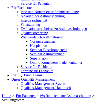
Service für Patienten
Für Fachleute
Idee und Nutzen einer Asthmaschulung
Ablauf einer Asthmaschulung
Interdisziplinarität
Finanzierung
Evaluationsergebnisse zu Asthmaschulungen
Qualitätssicherung
Wie werde ich Asthmatrainer
Voraussetzungen
Hospitation
Seminar Basiskompetenz
Seminar Asthmatrainer
Supervision
Online-Kompetenz Patiententrainer
Service für Fachleute
Termine für Fachleute
Für LQB und Teams
Unser Qualitäts-Management
Qualitäts-Management-System
Qualitäts-Management-Handbuch
Home
>
Für Patienten
>
Wo finde ich eine Asthmaschulung
>
Schulungsteam