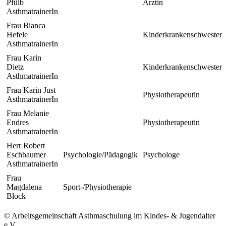
Pfülb
Ärztin
AsthmatrainerIn
Frau Bianca
Hefele
Kinderkrankenschwester
AsthmatrainerIn
Frau Karin
Dietz
Kinderkrankenschwester
AsthmatrainerIn
Frau Karin Just
Physiotherapeutin
AsthmatrainerIn
Frau Melanie
Endres
Physiotherapeutin
AsthmatrainerIn
Herr Robert
Eschbaumer
Psychologie/Pädagogik
Psychologe
AsthmatrainerIn
Frau
Magdalena
Sport-/Physiotherapie
Block
© Arbeitsgemeinschaft Asthmaschulung im Kindes- & Jugendalter
e.V.