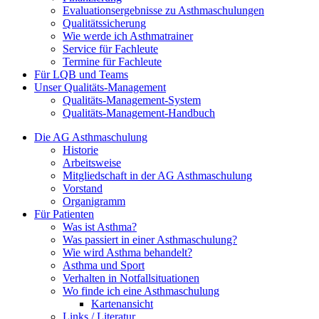
Evaluationsergebnisse zu Asthmaschulungen
Qualitätssicherung
Wie werde ich Asthmatrainer
Service für Fachleute
Termine für Fachleute
Für LQB und Teams
Unser Qualitäts-Management
Qualitäts-Management-System
Qualitäts-Management-Handbuch
Die AG Asthmaschulung
Historie
Arbeitsweise
Mitgliedschaft in der AG Asthmaschulung
Vorstand
Organigramm
Für Patienten
Was ist Asthma?
Was passiert in einer Asthmaschulung?
Wie wird Asthma behandelt?
Asthma und Sport
Verhalten in Notfallsituationen
Wo finde ich eine Asthmaschulung
Kartenansicht
Links / Literatur