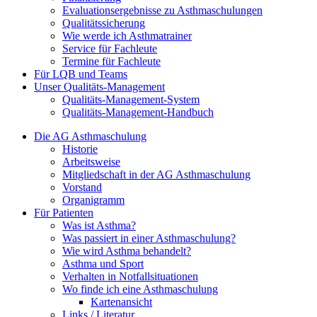
Evaluationsergebnisse zu Asthmaschulungen
Qualitätssicherung
Wie werde ich Asthmatrainer
Service für Fachleute
Termine für Fachleute
Für LQB und Teams
Unser Qualitäts-Management
Qualitäts-Management-System
Qualitäts-Management-Handbuch
Die AG Asthmaschulung
Historie
Arbeitsweise
Mitgliedschaft in der AG Asthmaschulung
Vorstand
Organigramm
Für Patienten
Was ist Asthma?
Was passiert in einer Asthmaschulung?
Wie wird Asthma behandelt?
Asthma und Sport
Verhalten in Notfallsituationen
Wo finde ich eine Asthmaschulung
Kartenansicht
Links / Literatur