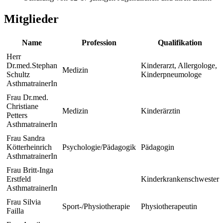
Mitglieder
Name
Profession
Qualifikation
Herr
Dr.med.Stephan
Kinderarzt, Allergologe,
Medizin
Schultz
Kinderpneumologe
AsthmatrainerIn
Frau Dr.med.
Christiane
Medizin
Kinderärztin
Petters
AsthmatrainerIn
Frau Sandra
Kötterheinrich
Psychologie/Pädagogik
Pädagogin
AsthmatrainerIn
Frau Britt-Inga
Erstfeld
Kinderkrankenschwester
AsthmatrainerIn
Frau Silvia
Sport-/Physiotherapie
Physiotherapeutin
Failla