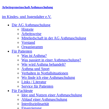
Arbeitsgemeinschaft Asthmaschulung
im Kindes- und Jugendalter e.V.
Die AG Asthmaschulung
Historie
Arbeitsweise
Mitgliedschaft in der AG Asthmaschulung
Vorstand
Organigramm
Für Patienten
Was ist Asthma?
Was passiert in einer Asthmaschulung?
Wie wird Asthma behandelt?
Asthma und Sport
Verhalten in Notfallsituationen
Wo finde ich eine Asthmaschulung
Links / Literatur
Service für Patienten
Für Fachleute
Idee und Nutzen einer Asthmaschulung
Ablauf einer Asthmaschulung
Interdisziplinarität
Finanzierung