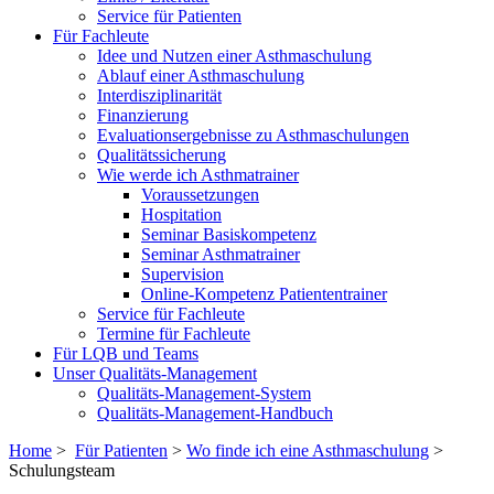
Service für Patienten
Für Fachleute
Idee und Nutzen einer Asthmaschulung
Ablauf einer Asthmaschulung
Interdisziplinarität
Finanzierung
Evaluationsergebnisse zu Asthmaschulungen
Qualitätssicherung
Wie werde ich Asthmatrainer
Voraussetzungen
Hospitation
Seminar Basiskompetenz
Seminar Asthmatrainer
Supervision
Online-Kompetenz Patiententrainer
Service für Fachleute
Termine für Fachleute
Für LQB und Teams
Unser Qualitäts-Management
Qualitäts-Management-System
Qualitäts-Management-Handbuch
Home
>
Für Patienten
>
Wo finde ich eine Asthmaschulung
>
Schulungsteam