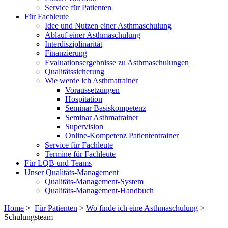
Service für Patienten
Für Fachleute
Idee und Nutzen einer Asthmaschulung
Ablauf einer Asthmaschulung
Interdisziplinarität
Finanzierung
Evaluationsergebnisse zu Asthmaschulungen
Qualitätssicherung
Wie werde ich Asthmatrainer
Voraussetzungen
Hospitation
Seminar Basiskompetenz
Seminar Asthmatrainer
Supervision
Online-Kompetenz Patiententrainer
Service für Fachleute
Termine für Fachleute
Für LQB und Teams
Unser Qualitäts-Management
Qualitäts-Management-System
Qualitäts-Management-Handbuch
Home
>
Für Patienten
>
Wo finde ich eine Asthmaschulung
>
Schulungsteam