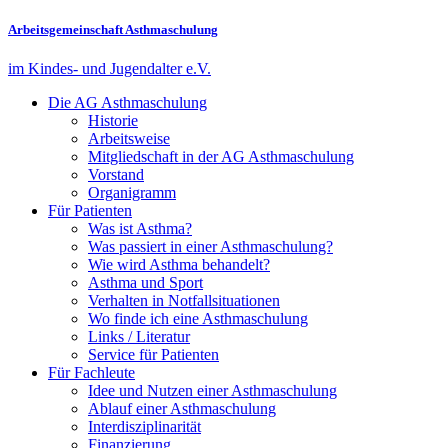
Arbeitsgemeinschaft Asthmaschulung
im Kindes- und Jugendalter e.V.
Die AG Asthmaschulung
Historie
Arbeitsweise
Mitgliedschaft in der AG Asthmaschulung
Vorstand
Organigramm
Für Patienten
Was ist Asthma?
Was passiert in einer Asthmaschulung?
Wie wird Asthma behandelt?
Asthma und Sport
Verhalten in Notfallsituationen
Wo finde ich eine Asthmaschulung
Links / Literatur
Service für Patienten
Für Fachleute
Idee und Nutzen einer Asthmaschulung
Ablauf einer Asthmaschulung
Interdisziplinarität
Finanzierung