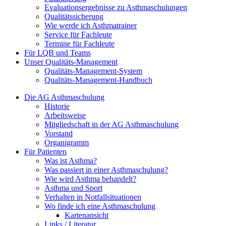
Evaluationsergebnisse zu Asthmaschulungen
Qualitätssicherung
Wie werde ich Asthmatrainer
Service für Fachleute
Termine für Fachleute
Für LQB und Teams
Unser Qualitäts-Management
Qualitäts-Management-System
Qualitäts-Management-Handbuch
Die AG Asthmaschulung
Historie
Arbeitsweise
Mitgliedschaft in der AG Asthmaschulung
Vorstand
Organigramm
Für Patienten
Was ist Asthma?
Was passiert in einer Asthmaschulung?
Wie wird Asthma behandelt?
Asthma und Sport
Verhalten in Notfallsituationen
Wo finde ich eine Asthmaschulung
Kartenansicht
Links / Literatur