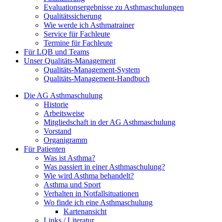
Evaluationsergebnisse zu Asthmaschulungen
Qualitätssicherung
Wie werde ich Asthmatrainer
Service für Fachleute
Termine für Fachleute
Für LQB und Teams
Unser Qualitäts-Management
Qualitäts-Management-System
Qualitäts-Management-Handbuch
Die AG Asthmaschulung
Historie
Arbeitsweise
Mitgliedschaft in der AG Asthmaschulung
Vorstand
Organigramm
Für Patienten
Was ist Asthma?
Was passiert in einer Asthmaschulung?
Wie wird Asthma behandelt?
Asthma und Sport
Verhalten in Notfallsituationen
Wo finde ich eine Asthmaschulung
Kartenansicht
Links / Literatur