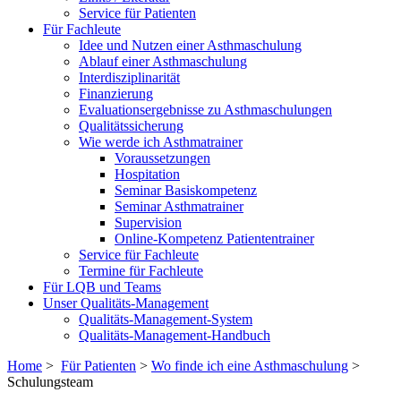
Service für Patienten
Für Fachleute
Idee und Nutzen einer Asthmaschulung
Ablauf einer Asthmaschulung
Interdisziplinarität
Finanzierung
Evaluationsergebnisse zu Asthmaschulungen
Qualitätssicherung
Wie werde ich Asthmatrainer
Voraussetzungen
Hospitation
Seminar Basiskompetenz
Seminar Asthmatrainer
Supervision
Online-Kompetenz Patiententrainer
Service für Fachleute
Termine für Fachleute
Für LQB und Teams
Unser Qualitäts-Management
Qualitäts-Management-System
Qualitäts-Management-Handbuch
Home
>
Für Patienten
>
Wo finde ich eine Asthmaschulung
>
Schulungsteam