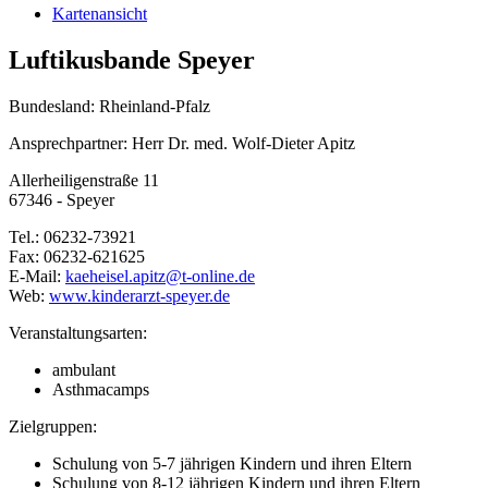
Kartenansicht
Luftikusbande Speyer
Bundesland: Rheinland-Pfalz
Ansprechpartner: Herr Dr. med. Wolf-Dieter Apitz
Allerheiligenstraße 11
67346 - Speyer
Tel.: 06232-73921
Fax: 06232-621625
E-Mail:
kaeheisel.apitz@
t-online.de
Web:
www.kinderarzt-speyer.de
Veranstaltungsarten:
ambulant
Asthmacamps
Zielgruppen:
Schulung von 5-7 jährigen Kindern und ihren Eltern
Schulung von 8-12 jährigen Kindern und ihren Eltern