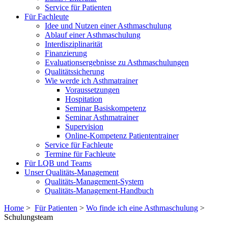
Service für Patienten
Für Fachleute
Idee und Nutzen einer Asthmaschulung
Ablauf einer Asthmaschulung
Interdisziplinarität
Finanzierung
Evaluationsergebnisse zu Asthmaschulungen
Qualitätssicherung
Wie werde ich Asthmatrainer
Voraussetzungen
Hospitation
Seminar Basiskompetenz
Seminar Asthmatrainer
Supervision
Online-Kompetenz Patiententrainer
Service für Fachleute
Termine für Fachleute
Für LQB und Teams
Unser Qualitäts-Management
Qualitäts-Management-System
Qualitäts-Management-Handbuch
Home
>
Für Patienten
>
Wo finde ich eine Asthmaschulung
>
Schulungsteam