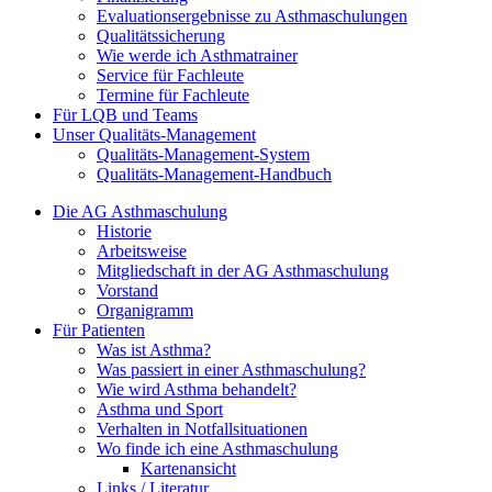
Evaluationsergebnisse zu Asthmaschulungen
Qualitätssicherung
Wie werde ich Asthmatrainer
Service für Fachleute
Termine für Fachleute
Für LQB und Teams
Unser Qualitäts-Management
Qualitäts-Management-System
Qualitäts-Management-Handbuch
Die AG Asthmaschulung
Historie
Arbeitsweise
Mitgliedschaft in der AG Asthmaschulung
Vorstand
Organigramm
Für Patienten
Was ist Asthma?
Was passiert in einer Asthmaschulung?
Wie wird Asthma behandelt?
Asthma und Sport
Verhalten in Notfallsituationen
Wo finde ich eine Asthmaschulung
Kartenansicht
Links / Literatur